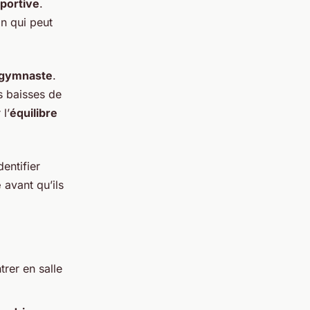
portive
.
on qui peut
 gymnaste
.
es baisses de
l’
équilibre
entifier
e
avant qu’ils
rer en salle