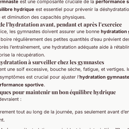
gymnaste
est une composante cruciale de la
performance s
ilibre hydrique
est essentiel pour prévenir la déshydratati
e et diminution des capacités physiques.
e l’hydratation avant, pendant et après l’exercice
cice, les gymnastes doivent assurer une bonne
hydratation
, boire régulièrement des petites quantités d’eau prévient d
ès l’entraînement, une hydratation adéquate aide à rétablir 
orise la récupération.
ydratation à surveiller chez les gymnastes
ent une soif excessive, bouche sèche, fatigue, et vertiges. Id
symptômes est crucial pour ajuster l’
hydratation gymnast
rformance sportive
.
iques pour maintenir un bon équilibre hydrique
evraient :
rement tout au long de la journée, pas seulement avant d’ent
nt.