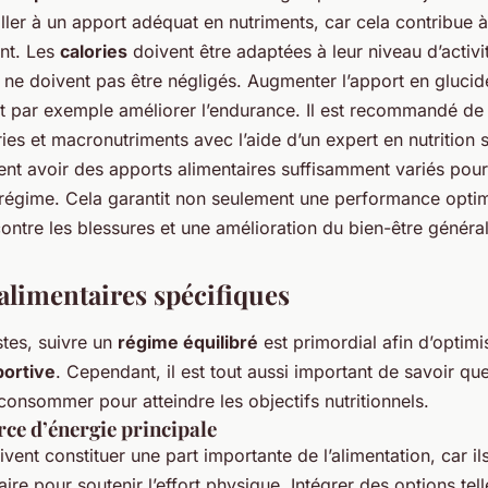
ller à un apport adéquat en nutriments, car cela contribue à
nt. Les
calories
doivent être adaptées à leur niveau d’activit
 ne doivent pas être négligés. Augmenter l’apport en glucid
t par exemple améliorer l’endurance. Il est recommandé de 
ies et macronutriments avec l’aide d’un expert en nutrition 
nt avoir des apports alimentaires suffisamment variés pour 
 régime. Cela garantit non seulement une performance optim
ontre les blessures et une amélioration du bien-être général
alimentaires spécifiques
tes, suivre un
régime équilibré
est primordial afin d’optimi
ortive
. Cependant, il est tout aussi important de savoir qu
onsommer pour atteindre les objectifs nutritionnels.
rce d’énergie principale
vent constituer une part importante de l’alimentation, car il
aire pour soutenir l’effort physique. Intégrer des options tel