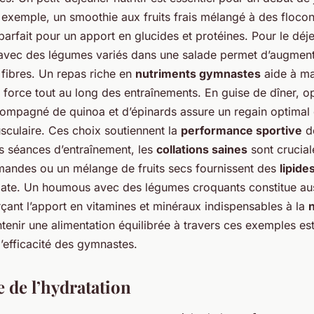
 exemple, un smoothie aux fruits frais mélangé à des flocon
parfait pour un apport en glucides et protéines. Pour le déje
é avec des légumes variés dans une salade permet d’augment
 fibres. Un repas riche en
nutriments gymnastes
aide à ma
 force tout au long des entraînements. En guise de dîner, o
ompagné de quinoa et d’épinards assure un regain optimal 
sculaire. Ces choix soutiennent la
performance sportive
d
es séances d’entraînement, les
collations saines
sont crucial
andes ou un mélange de fruits secs fournissent des
lipide
iate. Un houmous avec des légumes croquants constitue au
rçant l’apport en vitamines et minéraux indispensables à la
n
ntenir une alimentation équilibrée à travers ces exemples est
l’efficacité des gymnastes.
 de l’hydratation