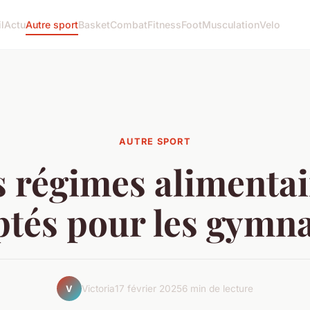
l
Actu
Autre sport
Basket
Combat
Fitness
Foot
Musculation
Velo
AUTRE SPORT
s régimes alimentai
tés pour les gymn
Victoria
17 février 2025
6 min de lecture
V