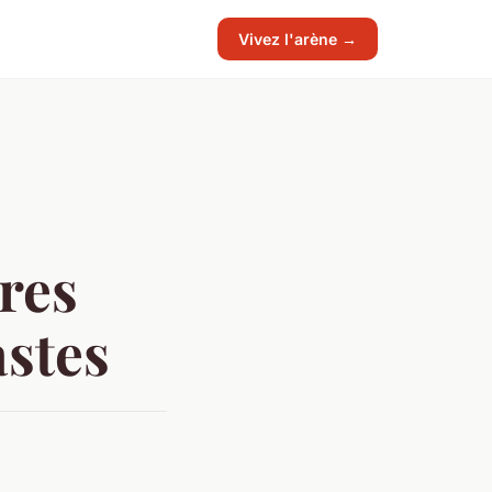
Vivez l'arène →
res
astes