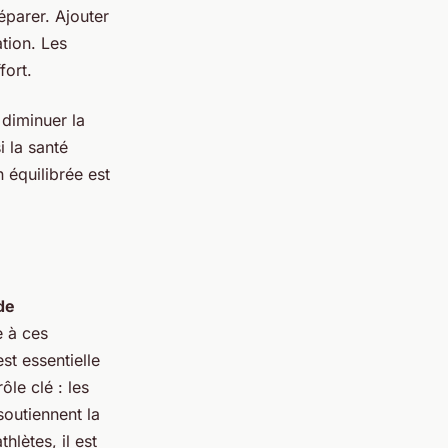
éparer. Ajouter
ation. Les
fort.
 diminuer la
i la santé
 équilibrée est
de
e à ces
st essentielle
ôle clé : les
outiennent la
hlètes, il est