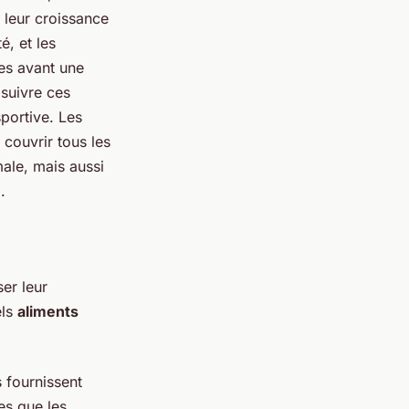
 leur croissance
é, et les
es avant une
suivre ces
sportive. Les
couvrir tous les
ale, mais aussi
.
ser leur
els
aliments
s fournissent
les que les