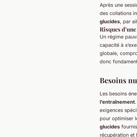
Après une sessi
des collations i
glucides
, par ai
Risques d’une
Un régime pauvr
capacité à s’ex
globale, comprom
donc fondamenta
Besoins nu
Les besoins éne
l’entraînement
exigences spécif
pour optimiser 
glucides
fournis
récupération et