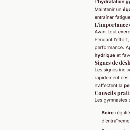
L’
hydratation 
Maintenir un
équ
entraîner fatigu
L’importance d
Avant tout exer
Pendant l’effort
performance. Apr
hydrique
et fav
Signes de désh
Les signes inclu
rapidement ces 
n’affectent la
pe
Conseils prat
Les gymnastes d
Boire
réguliè
d’entraîneme