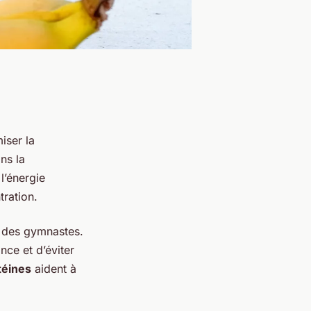
iser la
ns la
l’énergie
ration.
e des gymnastes.
nce et d’éviter
téines
aident à