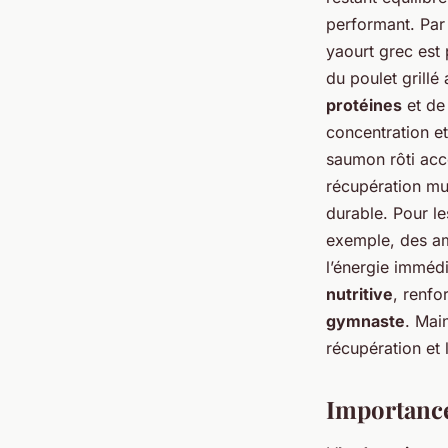
performant. Par
yaourt grec est 
du poulet grill
protéines
et de
concentration et
saumon rôti acc
récupération mu
durable. Pour l
exemple, des am
l’énergie imméd
nutritive
, renfo
gymnaste
. Mai
récupération et 
Importance