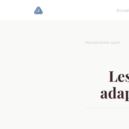
Accuei
Accueil
›
Autre sport
Le
adap