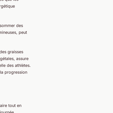
rgétique
nsommer des
umineuses, peut
 des graisses
égétales, assure
le des athlètes.
 la progression
aire tout en
 journée