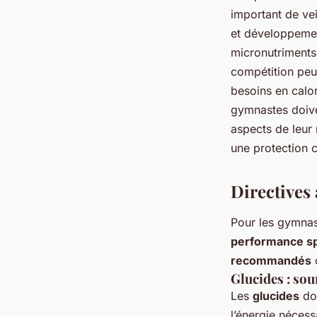
important de vei
et développeme
micronutriments
compétition peu
besoins en calor
gymnastes doive
aspects de leur
une protection c
Directives 
Pour les gymnas
performance sp
recommandés
c
Glucides : sou
Les
glucides
doi
l’énergie nécess