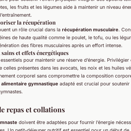
es, les fruits et les légumes aide à maintenir un niveau éne
l’entraînement.
voriser la récupération
ouent un rôle crucial dans la
récupération musculaire
. Co
ines de haute qualité comme le poulet, le tofu, ou les lég
énération des fibres musculaires après un effort intense.
 sains et effets énergétiques
essentiels pour maintenir une réserve d’énergie. Privilégier
ue celles présentes dans les avocats, les noix et les huiles v
nement corporel sans compromettre la composition corporel
n alimentaire gymnastique
adapté est crucial pour soutenir
 gymnastes.
e repas et collations
ymnaste
doivent être adaptées pour fournir l’énergie nécess
ées. Un petit-déjeuner nutritif est essentiel pour un début de