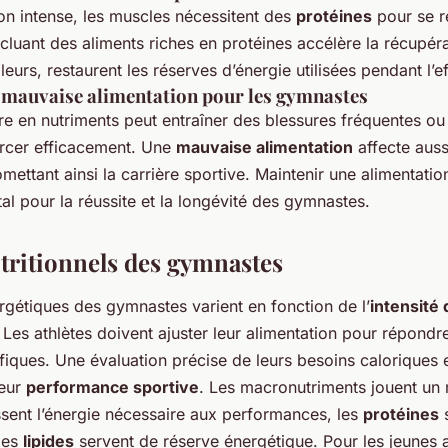
on intense, les muscles nécessitent des
protéines
pour se r
ncluant des aliments riches en protéines accélère la récupér
lleurs, restaurent les réserves d’énergie utilisées pendant l’ef
 mauvaise alimentation pour les gymnastes
e en nutriments peut entraîner des blessures fréquentes ou
ercer efficacement. Une
mauvaise alimentation
affecte auss
ettant ainsi la carrière sportive. Maintenir une alimentation
l pour la réussite et la longévité des gymnastes.
tritionnels des gymnastes
rgétiques des gymnastes varient en fonction de l’
intensité 
. Les athlètes doivent ajuster leur alimentation pour répondr
iques. Une évaluation précise de leurs besoins caloriques e
leur
performance sportive
. Les macronutriments jouent un r
sent l’énergie nécessaire aux performances, les
protéines
s
 les
lipides
servent de réserve énergétique. Pour les jeunes at