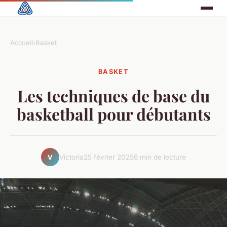
Accueil
›
Basket
BASKET
Les techniques de base du
basketball pour débutants
Victoria
25 février 2025
6 min de lecture
V